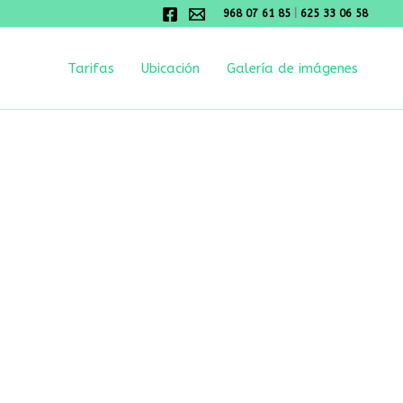
968 07 61 85
|
625 33 06 58
Tarifas
Ubicación
Galería de imágenes